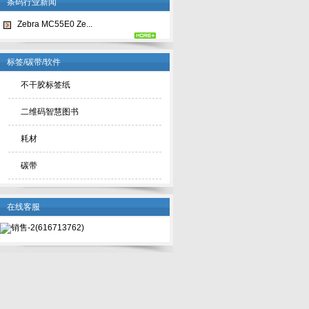
条码行业新闻
Zebra MC55E0 Ze...
标签/碳带/软件
不干胶标签纸
二维码智慧图书
耗材
碳带
在线客服
销售-2(616713762)